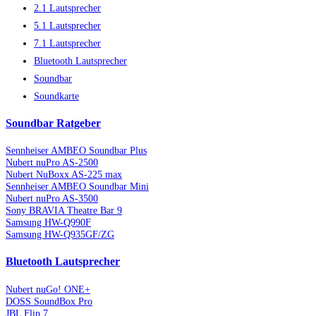
2.1 Lautsprecher
5.1 Lautsprecher
7.1 Lautsprecher
Bluetooth Lautsprecher
Soundbar
Soundkarte
Soundbar Ratgeber
Sennheiser AMBEO Soundbar Plus
Nubert nuPro AS-2500
Nubert NuBoxx AS-225 max
Sennheiser AMBEO Soundbar Mini
Nubert nuPro AS-3500
Sony BRAVIA Theatre Bar 9
Samsung HW-Q990F
Samsung HW-Q935GF/ZG
Bluetooth Lautsprecher
Nubert nuGo! ONE+
DOSS SoundBox Pro
JBL Flip 7