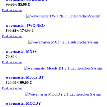
Ursprünglicher
Aktueller
99,99
€
85,90
€
Preis
Preis
Produkt kaufen
war:
ist:
ANGEBOT!
99,99 €
85,90 €.
wavemaster TWO NEO
Ursprünglicher
Aktueller
190,22
€
174,99
€
Preis
Preis
Produkt kaufen
war:
ist:
190,22 €
174,99 €.
wavemaster MX3+
79,80
€
Produkt kaufen
ANGEBOT!
wavemaster Moody BT
Ursprünglicher
Aktueller
129,00
€
99,00
€
Preis
Preis
Produkt kaufen
war:
ist:
129,00 €
99,00 €.
wavemaster MOODY