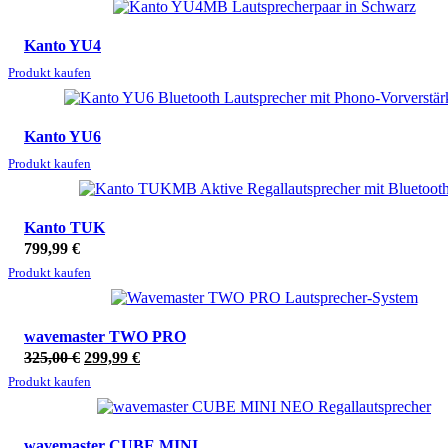
Kanto YU4
Produkt kaufen
Kanto YU6
Produkt kaufen
Kanto TUK
799,99
€
Produkt kaufen
ANGEBOT!
wavemaster TWO PRO
Ursprünglicher
Aktueller
325,00
€
299,99
€
Preis
Preis
Produkt kaufen
war:
ist:
ANGEBOT!
325,00 €
299,99 €.
wavemaster CUBE MINI