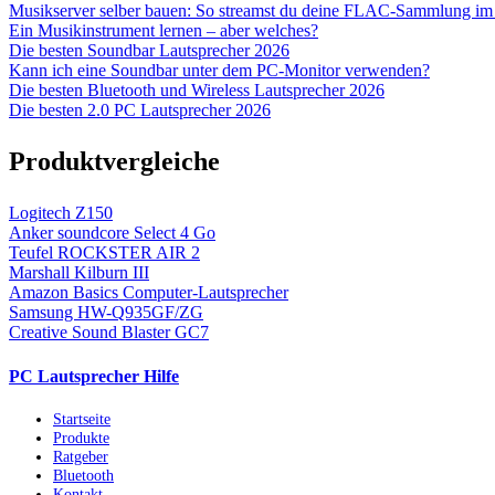
Musikserver selber bauen: So streamst du deine FLAC-Sammlung i
Ein Musikinstrument lernen – aber welches?
Die besten Soundbar Lautsprecher 2026
Kann ich eine Soundbar unter dem PC-Monitor verwenden?
Die besten Bluetooth und Wireless Lautsprecher 2026
Die besten 2.0 PC Lautsprecher 2026
Produktvergleiche
Logitech Z150
Anker soundcore Select 4 Go
Teufel ROCKSTER AIR 2
Marshall Kilburn III
Amazon Basics Computer-Lautsprecher
Samsung HW-Q935GF/ZG
Creative Sound Blaster GC7
PC Lautsprecher Hilfe
Startseite
Produkte
Ratgeber
Bluetooth
Kontakt