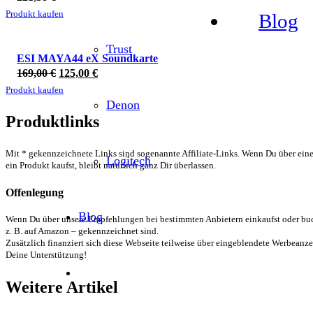
Produkt kaufen
Blog
ANGEBOT!
Trust
ESI MAYA44 eX Soundkarte
Ursprünglicher
Aktueller
169,00
€
125,00
€
Preis
Preis
Produkt kaufen
war:
ist:
Denon
169,00 €
125,00 €.
Produktlinks
Mit * gekennzeichnete Links sind sogenannte Affiliate-Links. Wenn Du über einen
Logitech
ein Produkt kaufst, bleibt natürlich ganz Dir überlassen.
Offenlegung
Blog
Wenn Du über unsere Empfehlungen bei bestimmten Anbietern einkaufst oder buchs
z. B. auf Amazon – gekennzeichnet sind.
Zusätzlich finanziert sich diese Webseite teilweise über eingeblendete Werbeanzei
Deine Unterstützung!
Weitere Artikel