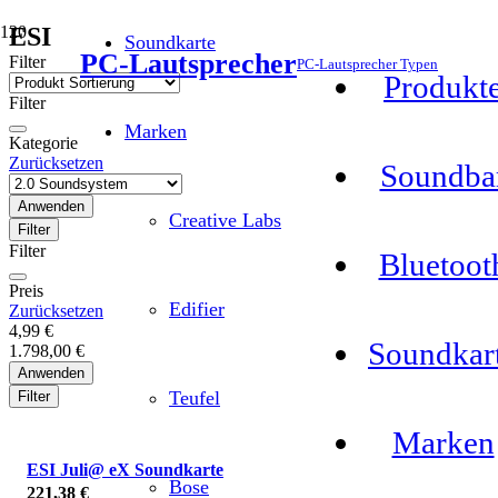
ESI
Soundkarte
PC-Lautsprecher
Filter
PC-Lautsprecher Typen
Produkt
Filter
Marken
Kategorie
Zurücksetzen
Soundba
Anwenden
Creative Labs
Filter
Filter
Bluetoot
Preis
Edifier
Zurücksetzen
4,99 €
Soundkar
1.798,00 €
Anwenden
Teufel
Filter
Marken
ESI Juli@ eX Soundkarte
Bose
221,38
€