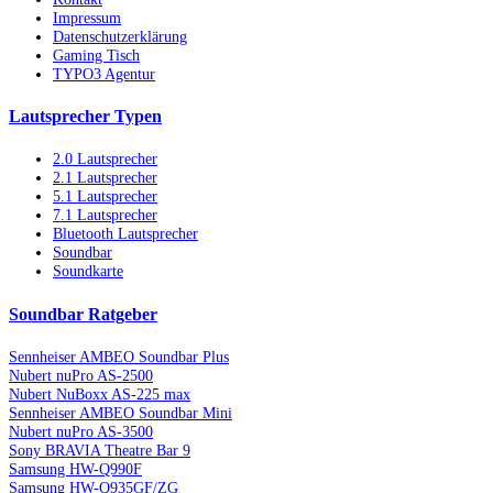
Impressum
Datenschutzerklärung
Gaming Tisch
TYPO3 Agentur
Lautsprecher Typen
2.0 Lautsprecher
2.1 Lautsprecher
5.1 Lautsprecher
7.1 Lautsprecher
Bluetooth Lautsprecher
Soundbar
Soundkarte
Soundbar Ratgeber
Sennheiser AMBEO Soundbar Plus
Nubert nuPro AS-2500
Nubert NuBoxx AS-225 max
Sennheiser AMBEO Soundbar Mini
Nubert nuPro AS-3500
Sony BRAVIA Theatre Bar 9
Samsung HW-Q990F
Samsung HW-Q935GF/ZG